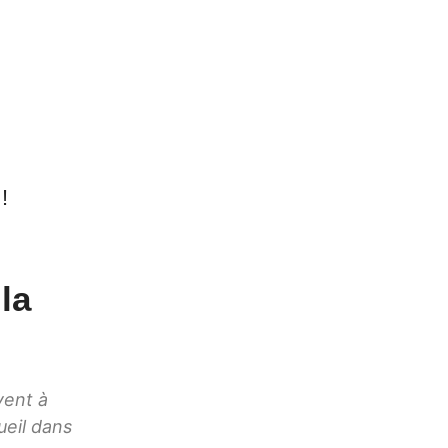
!
la
vent à
ueil dans