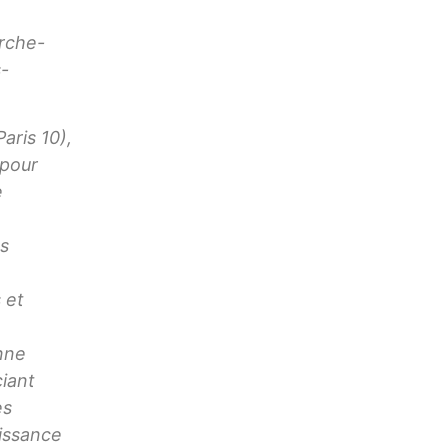
erche-
-
aris 10),
pour
e
̀s
 et
nne
ciant
es
aissance