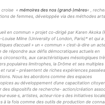
t croise «
mémoires des nos (grand-)mères
« , rech
grations de femmes, développée via des méthodes arts
ueil en commun » projet co-dirigé par Karen Akoka (P
-Louise Milne (University of London, Paris)*
et qui
a 
ratiques d’accueil » un « commun » c’est-à-dire un act
e de répondre aux défis démocratiques actuels en
s circonscrits, aux caractéristiques mésologiques tre
iers populaires limitrophes, la Drôme et ses multiples
 et rural – présentent de riches expériences passées
grations. Nous les abordons comme des espaces
propices au développement d’une capacitation citoye
 des dispositifs de recherche- action/création asso
r·euse·s, artistes, acteur·rice·s des initiatives local
sés à la fois comme des outils de production de conn