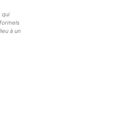
 qui
 formels
ieu à un