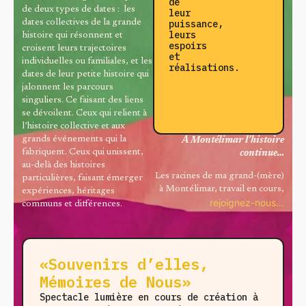
de
de deux types de dates : les
leur
puissance,
dates collectives de la grande
leurs
histoire qui résonnent et
espoirs
croisent leurs trajectoires
et
individuelles ou familiales, et les
réalisations.
dates de leur petite histoire qui
jalonnent
les parcours
singuliers. Ce faisant des liens
se dévoilent. Ceux qui relient à
l’histoire collective et aux
grands événements qui la
A Montélimar l’histoire
fabriquent. Ceux qui unissent,
continue…
au-delà des histoires
Les racines de ma grand-(mère)
particulières, faisant émerger
à Montélimar, travail en cours,
expériences, héritages
rejoignez-nous…
communs et différences.
«Souvenirs d’elles,
Mémoires de Nous»
Spectacle lumière en cours de création à