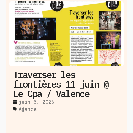
Traverser les
A
frontières 11 juin @
2
Le Cpa / Valence
juin 5, 2026
RD
Agenda
Col
Mém
pet