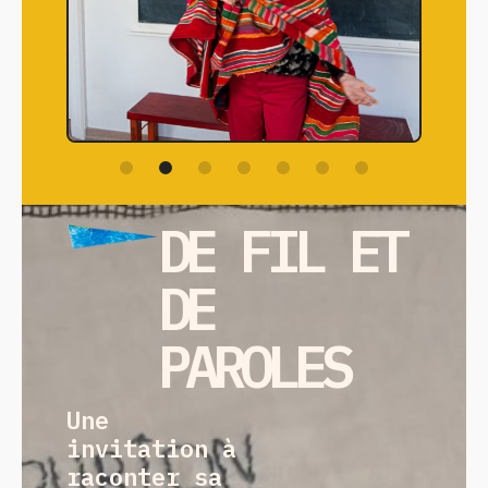
DE FIL ET
DE
PAROLES
Une
invitation à
raconter sa