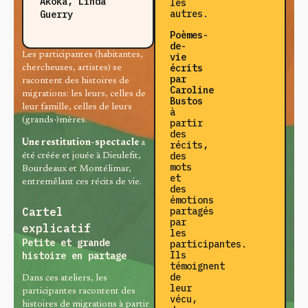
Akoka, Linda
les
autres.
Guerry
Poèmes-
de-
Les participantes (habitantes,
vie
écrits
chercheuses, artistes) se
par
racontent des histoires de
Caroline
migrations: les leurs, celles de
Bustos
leur famille, celles de leurs
à
(grands-)mères.
partir
des
Une restitution-spectacle
a
récits,
des
été créée et jouée à Dieulefit,
mots
Bourdeaux et Montélimar,
et
entremêlant ces récits de vie.
des
émotions
Cartel
partagés
par
explicatif
les
Petite et grande
participantes.
Ils
histoire en partage
témoignent
de
Dans ces ateliers, les
leur
participantes racontent des
vécu,
histoires de migrations à partir