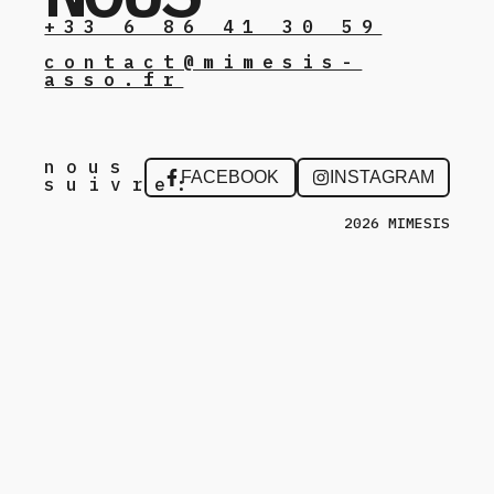
+33 6 86 41 30 59
contact@mimesis-
asso.fr
nous
FACEBOOK
INSTAGRAM
suivre:
2026 MIMESIS