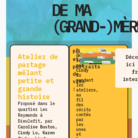
DE MA
(GRAND-)MÈR
Portraits-
Poèmes
Atelier de
dessinés
Déc
et
réalisés
partage
ici
par
portraits
Cindy
mêlant
f
de
Lo
petite et
inte
pendant
vies
les
grande
:
ateliers,
histoire
au
fil
Proposé dans le
des
quartier Les
récits
contés
Reymonds à
par
Dieulefit,
par
les
Caroline Bustos,
unes
Cindy Lo, Karen
et