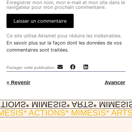
Enregistrer mon nom, mon e-mail et mon site dans le
navigateur pour mon prochain commentaire.
Ce site utilise Akismet pour réduire les indésirables.
En savoir plus sur la façon dont les données de vos
commentaires sont traitées
.
Partager cette publication :
« Revenir
Avancer
CTIONS
* MIMESIS
* ARTS
* MIMESI
IMESIS
* ACTIONS
* MIMESIS
* ART