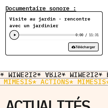
Documentaire sonore :​
Visite au jardin - rencontre
avec un jardinier
0:00
/
11:31
Télécharger
S
* MIMESIS
* ARTS
* MIMESIS
* 
 MIMESIS
* ACTIONS
* MIMESIS
ACTUALITÉS