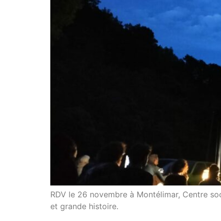
RDV le 26 novembre à Montélimar, Centre social
et grande histoire.