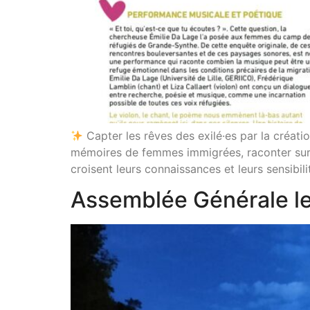
Capter les rêves des exilé·es par la créati
mémoires de femmes immigrées, raconter sur le
croisent leurs connaissances et leurs sensibil
Assemblée Générale l