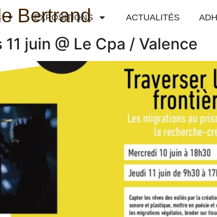
e Bertrand
S
EXPOSITIONS
ACTUALITÉS
ADH
s 11 juin @ Le Cpa / Valence