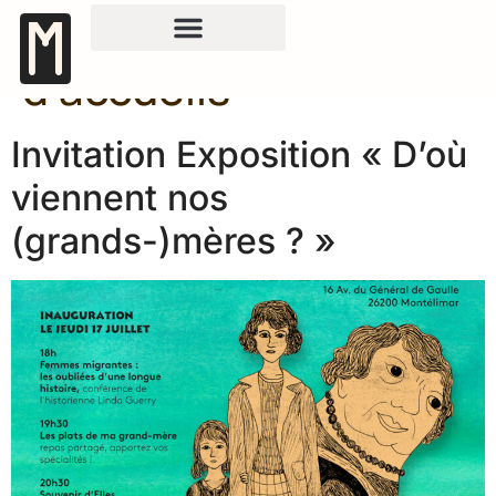
contenu
Catégorie :
Pratiques
principal
d’accueils
Invitation Exposition « D’où
viennent nos
(grands-)mères ? »