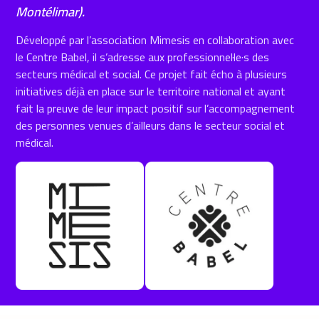
Montélimar).
Développé par l’association Mimesis en collaboration avec
le Centre Babel, il s’adresse aux professionnel·le·s des
secteurs médical et social. Ce projet fait écho à plusieurs
initiatives déjà en place sur le territoire national et ayant
fait la preuve de leur impact positif sur l’accompagnement
des personnes venues d’ailleurs dans le secteur social et
médical.