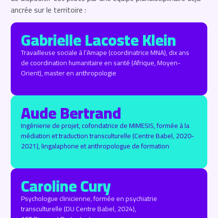
ancrée sur le territoire :
Gabrielle Lacoste Klein
Travailleuse sociale à l’Amape (coordinatrice MNA), dix ans
de coordination humanitaire en santé (Afrique, Moyen-
Orient), master en anthropologie
Aude Bertrand
Ingénierie de projet, cofondatrice de MIMESIS, formée à la
médiation et traduction transculturelle (Centre Babel, 2020-
2021), lingalaphone et anthropologue de formation
Caroline Cury
Psychologue clinicienne, formée en psychiatrie
transculturelle (DU Centre Babel, 2024),