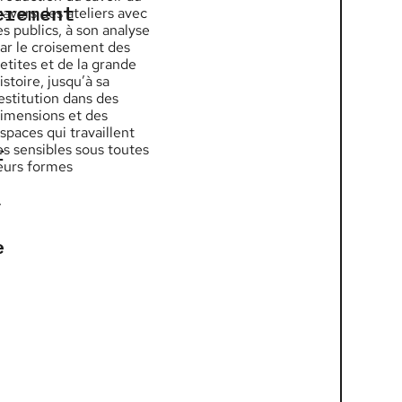
èrement
ravers des ateliers avec
es publics, à son analyse
ar le croisement des
etites et de la grande
istoire, jusqu’à sa
estitution dans des
imensions et des
spaces qui travaillent
r
es sensibles sous toutes
eurs formes
,
e