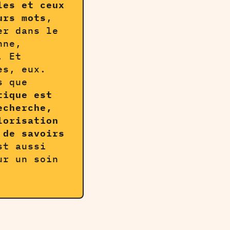
les et ceux
urs mots
,
er dans le
nne,
. Et
es, eux.
s que
tique est
echerche,
lorisation
 de savoirs
st aussi
ur un soin