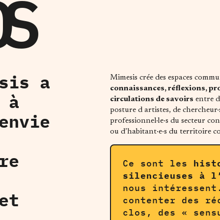
OS
sis a
Mimesis crée des espaces comm
connaissances, réflexions, pr
 à
circulations de savoirs
entre d
posture d artistes, de chercheur·s
envie
professionnel·le·s du secteur conc
ou d’habitant·e·s du territoire c
re
Ce sont les
hist
silencieuses à l
nous intéressent
et
contenter des ré
clos, des « sens
,