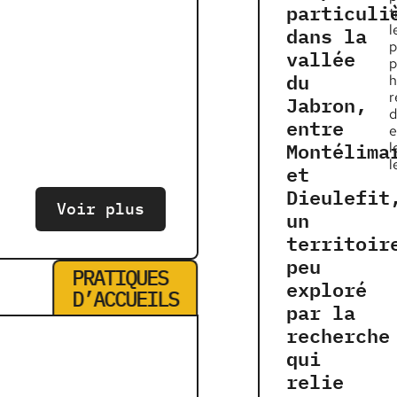
particuli
t
dans la
l
p
vallée
p
du
h
r
Jabron,
d
entre
e
Montélima
l
l
et
Dieulefit
Voir plus
un
territoir
peu
PRATIQUES
exploré
D’ACCUEILS
par la
recherche
qui
relie