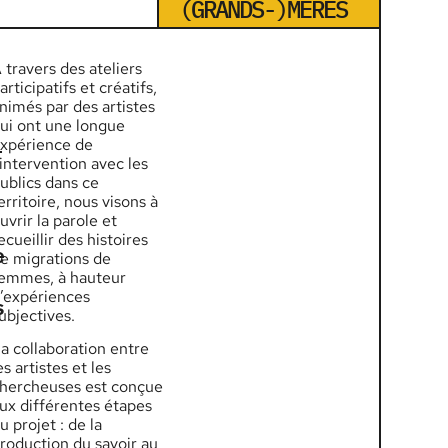
(GRANDS-)MÈRES
 travers des ateliers
articipatifs et créatifs,
nimés par des artistes
ui ont une longue
-
xpérience de
’intervention avec les
ublics dans ce
erritoire, nous visons à
uvrir la parole et
ecueillir des histoires
e
e migrations de
emmes, à hauteur
’expériences
s
ubjectives.
a collaboration entre
es artistes et les
hercheuses est conçue
ux différentes étapes
u projet : de la
roduction du savoir au