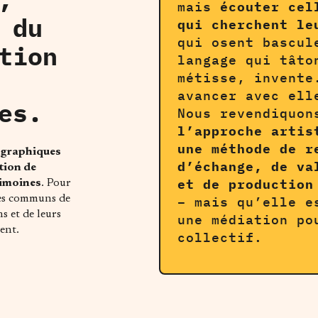
mais
écouter cel
 du
qui cherchent le
qui osent bascul
tion
langage qui tâto
métisse, invente
avancer avec ell
es.
Nous revendiquon
l’approche artis
une méthode de r
ographiques
d’échange, de va
tion de
et de production
rimoines
. Pour
ces communs de
– mais qu’elle e
s et de leurs
une médiation po
vent.
collectif.