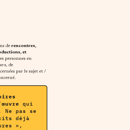
uns de
rencontres,
oductions, et
es personnes en
e·s, de
ernées par le sujet et /
oncerné.
oires
’œuvre
qui
. Ne pas se
cits déjà
ures »,