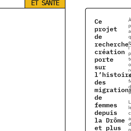
ET SANTÉ
Ce
À
p
projet
a
de
q
recherche
e
l
création
p
porte
t
sur
o
r
l’histoir
d
des
f
d
migration
s
de
L
femmes
l
depuis
c
la Drôme
a
d
et plus
p