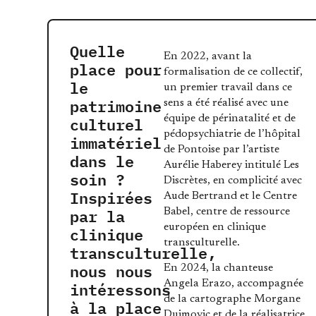
Quelle
En 2022, avant la
place pour
formalisation de ce collectif,
le
un premier travail dans ce
patrimoine
sens a été réalisé avec une
culturel
équipe de périnatalité et de
pédopsychiatrie de l’hôpital
immatériel
de Pontoise par l’artiste
dans le
Aurélie Haberey intitulé Les
soin ?
Discrètes, en complicité avec
Inspirées
Aude Bertrand et le Centre
par la
Babel, centre de ressource
clinique
européen en clinique
transculturelle.
transculturelle,
nous nous
En 2024, la chanteuse
intéressons
Angela Erazo, accompagnée
de la cartographe Morgane
à la place
Dujmovic et de la réalisatrice