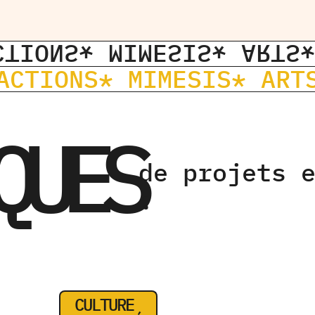
CTIONS
* MIMESIS
* ARTS
ACTIONS
* MIMESIS
* ART
QUES
de projets 
:
CULTURE