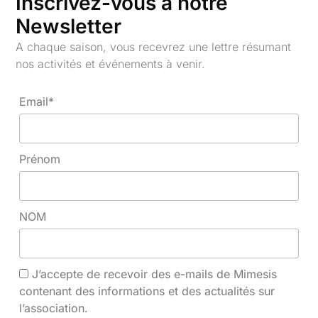
Inscrivez-vous à notre
analyser et
circonscrit, la
nourrir,
Drôme
, peu
Newsletter
par la
étudié par la
recherche-
recherche et
A chaque saison, vous recevrez une lettre résumant
création
riche en
nos activités et événements à venir.
participative,
expériences
les
passées et
modalités
présentes en
Email*
de
matière
construction
d’accueil des
d’initiatives
migrations
,
locales
ainsi qu’en offres
Prénom
d’accueil,
culturelles et
alternatives
artistiques.
aux
Travailler sur les
dispositifs
initiatives
institutionnels
NOM
locales
en matière
d’accueil des
de
personnes
migration.
exilées à partir
J’accepte de recevoir des e-mails de Mimesis
de
contenant des informations et des actualités sur
collaborations
Arts-Sciences
l’association.